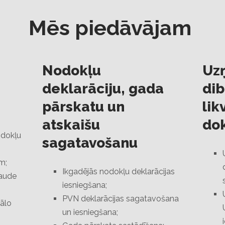
Mēs piedāvājam
Nodokļu
Uz
deklarāciju, gada
dib
pārskatu un
lik
atskaišu
do
odokļu
sagatavošanu
m;
Ikgadējās nodokļu deklarācijas
aude
iesniegšana;
PVN deklarācijas sagatavošana
ālo
un iesniegšana;