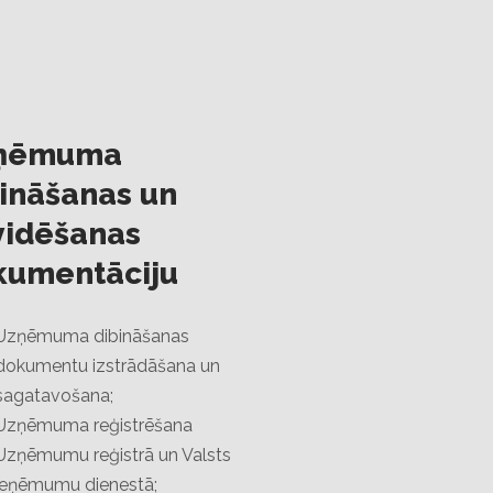
ņēmuma
ināšanas un
vidēšanas
kumentāciju
Uzņēmuma dibināšanas
dokumentu izstrādāšana un
sagatavošana;
Uzņēmuma reģistrēšana
Uzņēmumu reģistrā un Valsts
ieņēmumu dienestā;