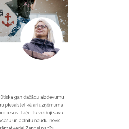
 būtiska gan dažādu aizdevumu
ru piesaistei, kā arī uzņēmuma
 procesos. Taču Tu veidoji savu
cesu un pelnītu naudu, nevis
i grāmatvedei Zandai papīru