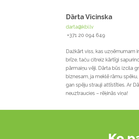
Dārta Vicinska
darta@kbi.lv
+371 20 094 649
Dažkārt viss, kas uzņēmumam ir 
brīze, taču citreiz kārtīgi sapuri
pārmaiņu vēji. Dārta būs izcil
biznesam, ja meklē rāmu spēku, k
gan spēju strauji attīstīties. Ar D
neuztraucies – rēķinās viņa!
Ko p