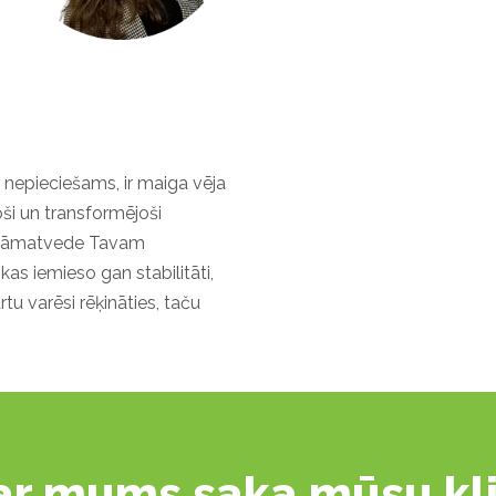
nepieciešams, ir maiga vēja
noši un transformējoši
a grāmatvede Tavam
as iemieso gan stabilitāti,
ārtu varēsi rēķināties, taču
ar mums saka mūsu kli