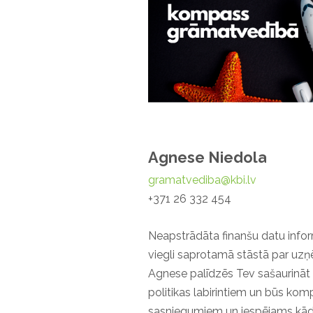
Agnese Niedola
gramatvediba@kbi.lv
+371 26 332 454
Neapstrādāta finanšu datu inform
viegli saprotamā stāstā par uzņ
Agnese palīdzēs Tev sašaurināt 
politikas labirintiem un būs komp
sasniegumiem un iespējams kād