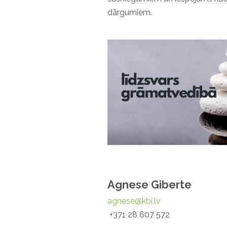
dārgumiem.
Agnese Giberte
agnese@kbi.lv
+371 28 607 572