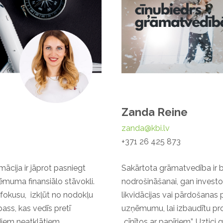
Zanda Reine
zanda@kbi.lv
+371 26 425 873
ācija ir jāprot pasniegt
Sakārtota grāmatvedība ir
ēmuma finansiālo stāvokli.
nodrošināšanai, gan investo
fokusu, izkļūt no nodokļu
likvidācijas vai pārdošanas
ass, kas vedīs pretī
uzņēmumu, lai izbaudītu pro
iem neatklātiem
„cīnītos ar papīriem”. Uztic