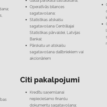
Gada pārskata sastādīšana;
Operatīvās bilances
šana;
sagatavošana;
s,
Statistikas atskaišu
sagatavošana Centrālajai
Statistikas pārvaldei, Latvijas
Bankai;
Pārskatu un atskaišu
sagatavošana dalībniekiem vai
akcionāriem
Citi pakalpojumi
Kredītu saņemšanai
nepieciešamo finanšu
ības
dokumentu sagatavošana;