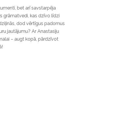
umenti, bet arī savstarpēja
es grāmatvedi, kas dzīvo līdzi
ziļinās, dod vērtīgus padomus
kuru jautājumu? Ar Anastasiju
malai – augt kopā, pārdzīvot
ā!