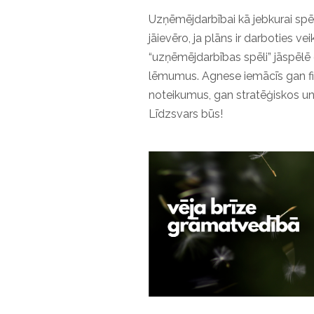
Uzņēmējdarbībai kā jebkurai spēlei
jāievēro, ja plāns ir darboties ve
“uzņēmējdarbības spēli” jāspēlē
lēmumus. Agnese iemācīs gan f
noteikumus, gan stratēģiskos un 
Līdzsvars būs!