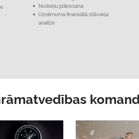
Nodokļu plānošana;
es
Uzņēmuma finansiālā stāvokļa
analīze
rāmatvedības koman