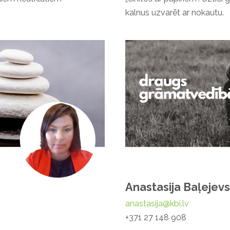
kalnus uzvarēt ar nokautu.
Anastasija Baļejev
anastasija@kbi.lv
+371 27 148 908