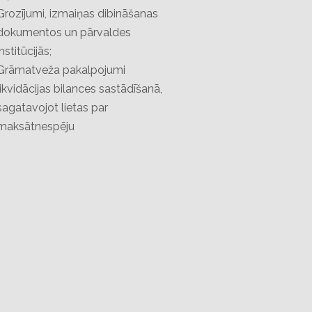
Grozījumi, izmaiņas dibināšanas
dokumentos un pārvaldes
institūcijās;
Grāmatveža pakalpojumi
likvidācijas bilances sastādīšanā,
sagatavojot lietas par
maksātnespēju