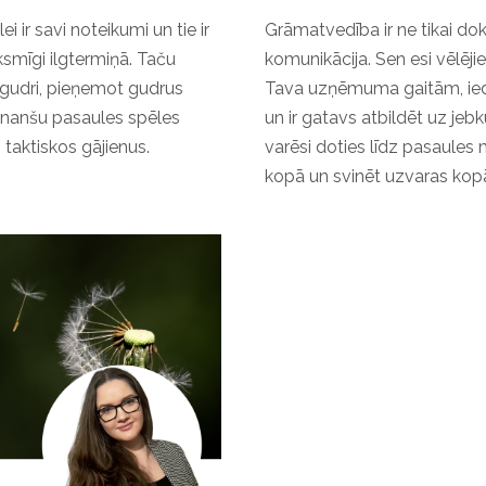
 ir savi noteikumi un tie ir
Grāmatvedība ir ne tikai dok
iksmīgi ilgtermiņā. Taču
komunikācija. Sen esi vēlēji
 gudri, pieņemot gudrus
Tava uzņēmuma gaitām, ied
inanšu pasaules spēles
un ir gatavs atbildēt uz jeb
taktiskos gājienus.
varēsi doties līdz pasaules 
kopā un svinēt uzvaras kop