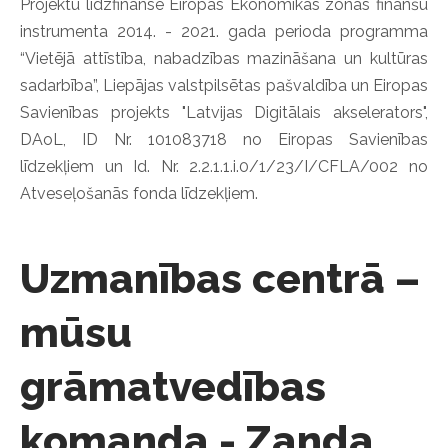
Projektu līdzfinansē Eiropas Ekonomikas zonas finanšu
instrumenta 2014. - 2021. gada perioda programma
“Vietējā attīstība, nabadzības mazināšana un kultūras
sadarbība”, Liepājas valstpilsētas pašvaldība un Eiropas
Savienības projekts "Latvijas Digitālais akselerators",
DAoL, ID Nr. 101083718 no Eiropas Savienības
līdzekļiem un Id. Nr. 2.2.1.1.i.0/1/23/I/CFLA/002 no
Atveseļošanās fonda līdzekļiem.
Uzmanības centrā –
mūsu
grāmatvedības
komanda - Zanda