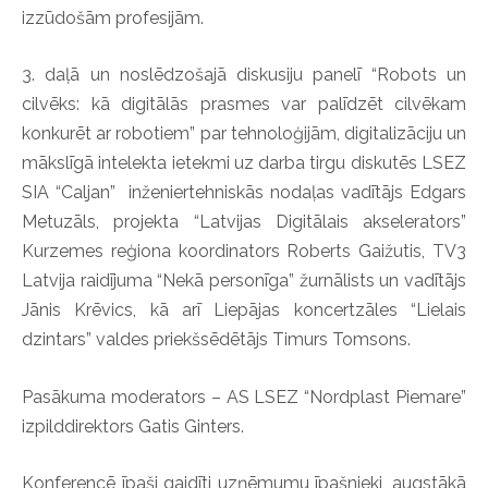
izzūdošām profesijām.
3. daļā un noslēdzošajā diskusiju panelī “Robots un
cilvēks: kā digitālās prasmes var palīdzēt cilvēkam
konkurēt ar robotiem” par tehnoloģijām, digitalizāciju un
mākslīgā intelekta ietekmi uz darba tirgu diskutēs LSEZ
SIA “Caljan” inženiertehniskās nodaļas vadītājs Edgars
Metuzāls, projekta “Latvijas Digitālais akselerators”
Kurzemes reģiona koordinators Roberts Gaižutis, TV3
Latvija raidījuma “Nekā personīga” žurnālists un vadītājs
Jānis Krēvics, kā arī Liepājas koncertzāles “Lielais
dzintars” valdes priekšsēdētājs Timurs Tomsons.
Pasākuma moderators – AS LSEZ “Nordplast Piemare”
izpilddirektors Gatis Ginters.
Konferencē īpaši gaidīti uzņēmumu īpašnieki, augstākā