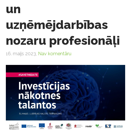
un
uzņēmējdarbības
nozaru profesionāļi
16. maijs 2023,
Nav komentāru