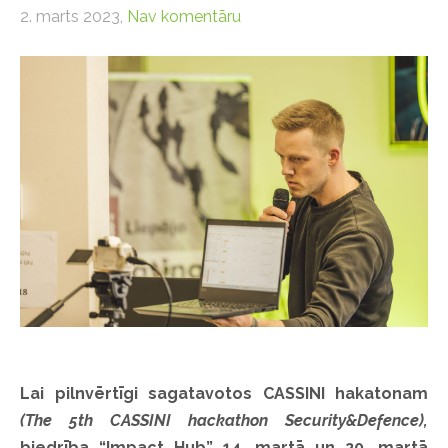
2. marts 2023,
Nav komentāru
Lai pilnvērtīgi sagatavotos CASSINI hakatonam
(The 5th CASSINI hackathon Security&Defence),
biedrība “Impact Hub”
14. martā un 20. martā