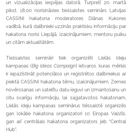
un vizualizācijas iespējas datorā. Turpretī 20. martā
plkst. 18.00 norisināsies tiešsaistes seminārs Latvijas
CASSINI hakatona moderatores Diānas Kukores
vadībā, kurā dalībnieki uzzinās praktisku informāciju par
hakatona norisi Liepājā, izaicinājumiem, mentoru pulku
un citām aktualitātēm.
Tiešsaistes semināri tiek organizēti Lielās ideju
kampaņas (
Big Ideas Campaign
) ietvaros, kuras mērķis
ir iepazīstināt potenciālos un reģistrētos dalībniekus ar
piektā CASSINI hakatona tēmu, izaicinājumiem, Zemes
novērošanas un satelītu datu ieguvi un izmantošanu un
citu svarīgu informāciju, lai sagatavotos hakatonam.
Lielās ideju kampaņas seminārus tiēssaistē organizēs
gan lokālie hakatona organizatori 10 Eiropas Valstīs,
gan arī centrālais hakatona organizators jeb “Central
Hub”.