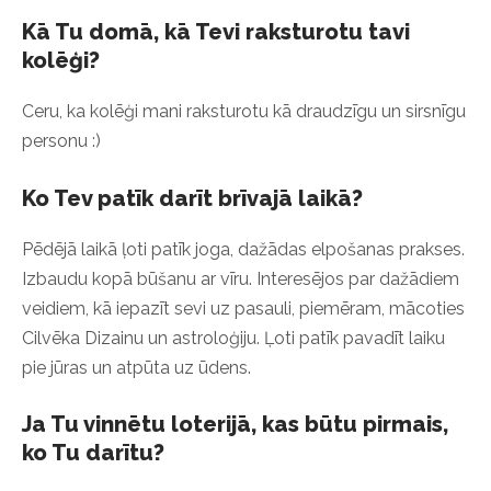
Kā Tu domā, kā Tevi raksturotu tavi
kolēģi?
Ceru, ka kolēģi mani raksturotu kā draudzīgu un sirsnīgu
personu :)
Ko Tev patīk darīt brīvajā laikā?
Pēdējā laikā ļoti patīk joga, dažādas elpošanas prakses.
Izbaudu kopā būšanu ar vīru. Interesējos par dažādiem
veidiem, kā iepazīt sevi uz pasauli, piemēram, mācoties
Cilvēka Dizainu un astroloģiju. Ļoti patīk pavadīt laiku
pie jūras un atpūta uz ūdens.
Ja Tu vinnētu loterijā, kas būtu pirmais,
ko Tu darītu?