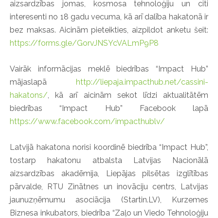
aizsardzības jomas, kosmosa tehnoloģiju un citi
interesenti no 18 gadu vecuma, kā arī dalība hakatonā ir
bez maksas. Aicinām pieteikties, aizpildot anketu šeit:
https://forms.gle/GorvJNSYcVALmP9P8
Vairāk informācijas meklē biedrības “Impact Hub”
mājaslapā
http://liepaja.impacthub.net/cassini-
hakatons/
, kā arī aicinām sekot līdzi aktualitātēm
biedrības “Impact Hub” Facebook lapā
https://www.facebook.com/impacthublv/
Latvijā hakatona norisi koordinē biedrība “Impact Hub”,
tostarp hakatonu atbalsta Latvijas Nacionālā
aizsardzības akadēmija, Liepājas pilsētas izglītības
pārvalde, RTU Zinātnes un inovāciju centrs, Latvijas
jaunuzņēmumu asociācija (Startin.LV), Kurzemes
Biznesa inkubators, biedrība “Zaļo un Viedo Tehnoloģiju