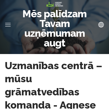
Mēs palīdzam
Tavam
uzņēmumam
augt
Uzmanības centrā –
mūsu
grāmatvedības
komanda - Agnese