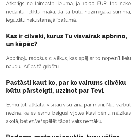
Atkarīgs no laimesta lieluma, ja 10.00 EUR, tad neko
nedarītu, ieliktu makā. Ja tā būtu nozīmīgāka summa,
ieguldītu nekustamajā īpašumā.
Kas ir cilvēki, kurus Tu visvairāk apbrīno,
un kāpēc?
Apbrīnoju radošus cilvēkus, kas spēj ar to nopelnīt lielu
naudu. Arī es tā gribētu.
Pastāsti kaut ko, par ko vairums cilvēku
būtu pārsteigti, uzzinot par Tevi.
Esmu ļoti atklāta, visi jau visu zina par mani. Nu… varbūt
nezina, ka es esmu beigusi vijoles klasi bērnu mūzikas
skolā, bet
enīvei
spēlēt tāpat vairs nemāku.