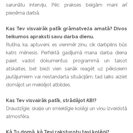
sarunātu interviju. Pēc prakses beigām mani arī
pieņēma darbā.
Kas Tev visvairāk patīk grāmatveža amatā? Divos
teikumos apraksti savu darba dienu.
Rutīna, ka, aptuveni, es vienmēr zinu, cik darbpilns būs
katrs mēnesis. Perfektā gadījumā mana darba diena
paiet vadot dokumentus programmā un taisot
atskaites, bet bieži vien sanāk reaģēt uz pēkšņiem
jautājumiem vai nestandarta situācijām, tad laiks aiziet
domājot un meklējot atbildes.
Kas Tev visvairāk patīk, strādājot
KBI
?
Draudzīgie, skaļie un smieklīgie kolēģi un viņu izveidotā
atmosfēra.
Kā Tu domā, kā Tevi raksturotu tavi kolēģi?