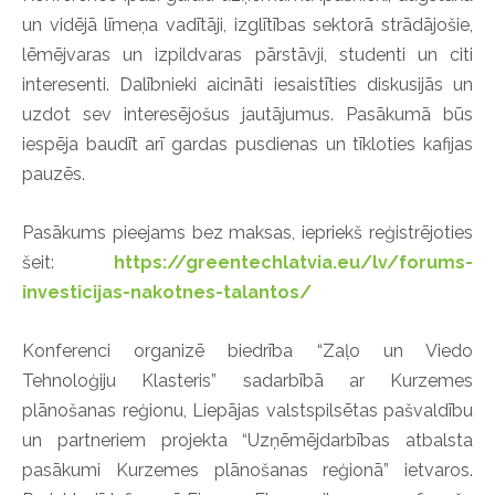
un vidējā līmeņa vadītāji, izglītības sektorā strādājošie,
lēmējvaras un izpildvaras pārstāvji, studenti un citi
interesenti. Dalībnieki aicināti iesaistīties diskusijās un
uzdot sev interesējošus jautājumus. Pasākumā būs
iespēja baudīt arī gardas pusdienas un tīkloties kafijas
pauzēs.
Pasākums pieejams bez maksas, iepriekš reģistrējoties
šeit:
https://greentechlatvia.eu/lv/forums-
investicijas-nakotnes-talantos/
Konferenci organizē biedrība “Zaļo un Viedo
Tehnoloģiju Klasteris” sadarbībā ar Kurzemes
plānošanas reģionu, Liepājas valstspilsētas pašvaldību
un partneriem projekta “Uzņēmējdarbības atbalsta
pasākumi Kurzemes plānošanas reģionā” ietvaros.