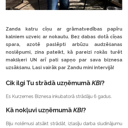
Zanda katru cīņu ar grāmatvedības papīru
kalniem uzveic ar nokautu. Bez dabas dotā cīņas
spara, azotē paslēpti arbūzu audzēšanas
noslēpumi, zina pateikt, kā pareizi rokās turēt
makšķeri UN arī pati sapņo par sava biznesa
uzsākšanu. Lasi vairāk par Zandu mini intervijā!
Cik ilgi Tu strādā uzņēmumā
KBI
?
Es Kurzemes Biznesa inkubatorā strādāju 6 gadus.
Kā nokļuvi uzņēmumā
KBI
?
Biju nolēmusi atsākt strādāt, izlasīju darba sludinājumu