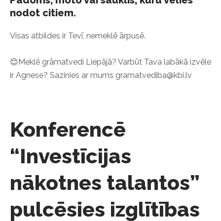
Padoms, moto vai sauklis, kuru vēlies
nodot citiem.
Visas atbildes ir Tevī, nemeklē ārpusē.
😊Meklē grāmatvedi Liepājā? Varbūt Tava labākā izvēle
ir Agnese? Sazinies ar mums
gramatvediba@kbi.lv
Konferencē
“Investīcijas
nākotnes talantos”
pulcēsies izglītības