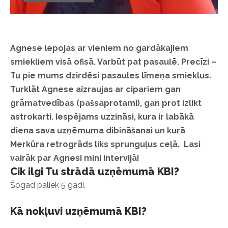
Agnese lepojas ar vieniem no gardākajiem
smiekliem visā ofisā. Varbūt pat pasaulē. Precīzi –
Tu pie mums dzirdēsi pasaules līmeņa smieklus.
Turklāt Agnese aizraujas ar cipariem gan
grāmatvedības (pašsaprotami), gan prot izlikt
astrokarti. Iespējams uzzināsi, kura ir labākā
diena sava uzņēmuma dibināšanai un kurā
Merkūra retrogrāds liks sprunguļus ceļā.
Lasi
vairāk par Agnesi mini intervijā!
Cik ilgi Tu strādā uzņēmumā KBI?
Šogad paliek 5 gadi.
Kā nokļuvi uzņēmumā KBI?