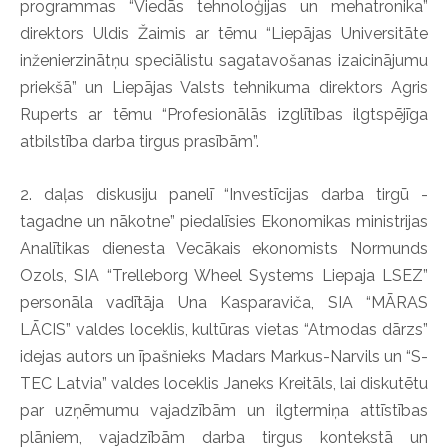
programmas “Viedās tehnoloģijas un mehatronika”
direktors Uldis Žaimis ar tēmu “Liepājas Universitāte
inženierzinātņu speciālistu sagatavošanas izaicinājumu
priekšā” un Liepājas Valsts tehnikuma direktors Agris
Ruperts ar tēmu “Profesionālās izglītības ilgtspējīga
atbilstība darba tirgus prasībām”.
2. daļas diskusiju panelī “Investīcijas darba tirgū -
tagadne un nākotne” piedalīsies Ekonomikas ministrijas
Analītikas dienesta Vecākais ekonomists Normunds
Ozols, SIA “Trelleborg Wheel Systems Liepaja LSEZ”
personāla vadītāja Una Kasparaviča, SIA “MĀRAS
LĀCIS” valdes loceklis, kultūras vietas “Atmodas dārzs”
idejas autors un īpašnieks Madars Markus-Narvils un “S-
TEC Latvia” valdes loceklis Janeks Kreitāls, lai diskutētu
par uzņēmumu vajadzībām un ilgtermiņa attīstības
plāniem, vajadzībām darba tirgus kontekstā un