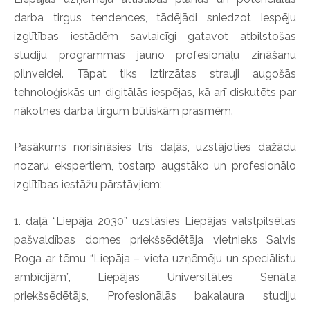
darba tirgus tendences, tādējādi sniedzot iespēju
izglītības iestādēm savlaicīgi gatavot atbilstošas
studiju programmas jauno profesionāļu zināšanu
pilnveidei. Tāpat tiks iztirzātas strauji augošās
tehnoloģiskās un digitālās iespējas, kā arī diskutēts par
nākotnes darba tirgum būtiskām prasmēm.
Pasākums norisināsies trīs daļās, uzstājoties dažādu
nozaru ekspertiem, tostarp augstāko un profesionālo
izglītības iestāžu pārstāvjiem:
1. daļā “Liepāja 2030” uzstāsies Liepājas valstpilsētas
pašvaldības domes priekšsēdētāja vietnieks Salvis
Roga ar tēmu “Liepāja – vieta uzņēmēju un speciālistu
ambīcijām”, Liepājas Universitātes Senāta
priekšsēdētājs, Profesionālās bakalaura studiju