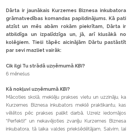
Dārta ir jaunākais Kurzemes Biznesa inkubatora
grāmatvedības komandas papildinājums. Kā pati
atzīst un mēs abām rokām piekrītam, Dārta ir
atbildīga un izpalīdzīga un, jā, arī klusākā no
kolēģiem. Tieši tāpēc aicinājām Dārtu pastāstīt
par sevi mazliet vairāk:
Cik ilgi Tu strādā uzņēmumā
KBI
?
6 mēnešus
Kā nokļuvi uzņēmumā
KBI
?
Mācoties skolā, meklēju prakses vietu un uzzināju, ka
Kurzemes Biznesa inkubators meklē praktikantu, kas
vēlētos pēc prakses palikt darbā. Uzreiz iedomājos
“Perfekti!” un nekavējoties zvanīju Kurzemes Biznesa
inkubatora, tā laika valdes priekšēdētājam, Salvim, lai