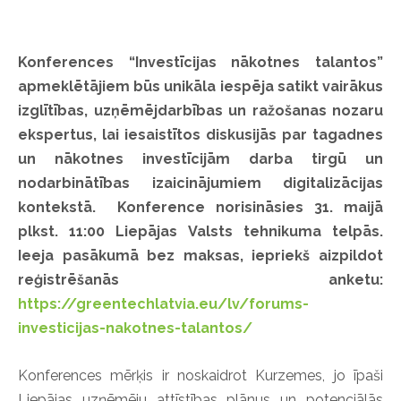
Konferences “Investīcijas nākotnes talantos”
apmeklētājiem būs unikāla iespēja satikt vairākus
izglītības, uzņēmējdarbības un ražošanas nozaru
ekspertus, lai iesaistītos diskusijās par tagadnes
un nākotnes investīcijām darba tirgū un
nodarbinātības izaicinājumiem digitalizācijas
kontekstā. Konference norisināsies 31. maijā
plkst. 11:00 Liepājas Valsts tehnikuma telpās.
Ieeja pasākumā bez maksas, iepriekš
aizpildot
reģistrēšanās anketu:
https://greentechlatvia.eu/lv/forums-
investicijas-nakotnes-talantos/
Konferences mērķis ir noskaidrot Kurzemes, jo īpaši
Liepājas uzņēmēju attīstības plānus un potenciālās