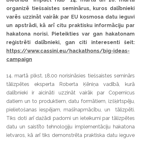
organizē tiešsaistes seminārus, kuros dalībnieki
varēs uzzināt vairāk par EU kosmosa datu ieguvi
un apstrādi, kā arī citu praktisku informāciju par
hakatona norisi. Pieteikties var gan hakatonam
reģistrēti dalībnieki, gan citi interesenti šeit:
https://www.cassini.eu/hackathons/big-ideas-
campaign
14. martā plkst. 18.00 norisināsies tiešsaistes seminārs
tālizpētes eksperta Roberta Ķēniņa vadībā, kurā
dalībnieki ir aicināti uzzināt vairāk par Copernicus
datiem un to produktiem, datu formātiem, izšķirtspēju,
pielietošanas iespējam, mašīnapmācību, un tālizpēti.
Tiks doti arī dažādi padomi un ieteikumi par tālizpētes
datu un saistīto tehnoloģiju implementāciju hakatona
ietvaros, kā arī tiks demonstrēta praktiska datu ieguve