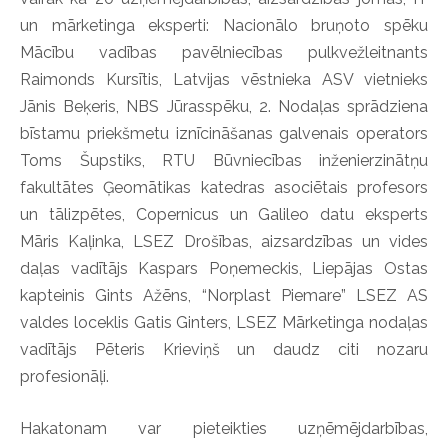
un mārketinga eksperti: Nacionālo bruņoto spēku
Mācību vadības pavēlniecības pulkvežleitnants
Raimonds Kursītis, Latvijas vēstnieka ASV vietnieks
Jānis Beķeris, NBS Jūrasspēku, 2. Nodaļas sprādziena
bīstamu priekšmetu iznīcināšanas galvenais operators
Toms Šupstiks, RTU Būvniecības inženierzinātņu
fakultātes Ģeomātikas katedras asociētais profesors
un tālizpētes, Copernicus un Galileo datu eksperts
Māris Kaļinka, LSEZ Drošības, aizsardzības un vides
daļas vadītājs Kaspars Poņemeckis, Liepājas Ostas
kapteinis Gints Ažēns, “Norplast Piemare” LSEZ AS
valdes loceklis Gatis Ginters, LSEZ Mārketinga nodaļas
vadītājs Pēteris Krieviņš un daudz citi nozaru
profesionāļi.
Hakatonam var pieteikties uzņēmējdarbības,