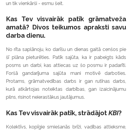
un tik vienkārši - esmu šeit.
Kas Tev visvairāk patīk
grāmatveža
amatā? Divos teikumos apraksti savu
darba dienu.
No rīta saplānoju, ko darīšu un dienas gaitā cenšos pie
šī plāna pieturēties. Patīk sajūta, ka ir pabeigts kāds
posms un darbi, kas attiecas uz šo posmu ir padarīti.
Foršā gandarījuma sajūta mani motivē darboties.
Protams, grāmatvedības darbs ir gan rutīnas darbs,
kurā atkārtojas noteiktas darbības, gan izaicinājumu
pilns, risinot neierastākus jautājumus.
Kas Tev visvairāk patīk, strādājot
KBI
?
Kolektīvs, kopīgie smiešanās brīži, vadības attieksme,