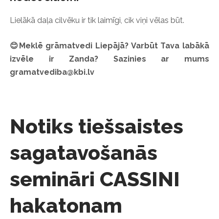
Lielākā daļa cilvēku ir tik laimīgi, cik viņi vēlas būt.
😊Meklē grāmatvedi Liepājā? Varbūt Tava labākā
izvēle ir Zanda? Sazinies ar mums
gramatvediba@kbi.lv
Notiks tiešsaistes
sagatavošanās
semināri CASSINI
hakatonam