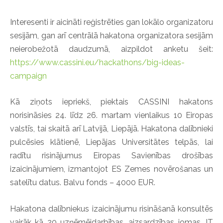
Interesenti ir aicināti reģistrēties gan lokālo organizatoru
sesijām, gan arī centrālā hakatona organizatora sesijām
neierobežotā daudzumā, aizpildot anketu šeit:
https://www.cassini.eu/hackathons/big-ideas-
campaign
Kā ziņots iepriekš, piektais CASSINI hakatons
norisināsies 24. līdz 26. martam vienlaikus 10 Eiropas
valstīs, tai skaitā arī Latvijā, Liepājā. Hakatona dalībnieki
pulcēsies klātienē, Liepājas Universitātes telpās, lai
radītu risinājumus Eiropas Savienības drošības
izaicinājumiem, izmantojot ES Zemes novērošanas un
satelītu datus. Balvu fonds – 4000 EUR.
Hakatona dalībniekus izaicinājumu risināšanā konsultēs
vairāk kā 20 uzņēmējdarbības, aizsardzības jomas, IT