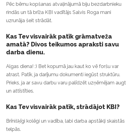
Pēc bērnu kopšanas atvaļinājumā biju bezdarbnieku
rindās un tā brīža KBI vadītājs Salvis Roga mani
uzrunāja šeit strādāt.
Kas Tev visvairāk patīk grāmatveža
amatā? Divos teikumos apraksti savu
darba dienu.
Algas diena! :) Bet kopumā jau kaut ko vē foršu var
atrast. Patīk, ja darījumu dokumenti iegūst struktūru.
Prieks, ja ar savu darbu varu palīdzēt uzņēmējam augt
un attīstīties.
Kas Tev visvairāk patīk, strādājot KBI?
Brīnišķīgi kolēģi un vadība, labi darba apstākļi skaistās
telpās.