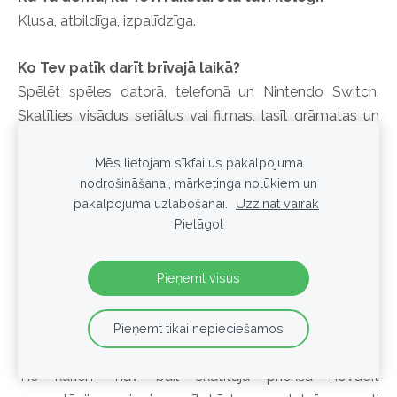
Klusa, atbildīga, izpalīdzīga.
Ko Tev patīk darīt brīvajā laikā?
Spēlēt spēles datorā, telefonā un Nintendo Switch.
Skatīties visādus seriālus vai filmas, lasīt grāmatas un
digitāli zīmēt.
Mēs lietojam sīkfailus pakalpojuma
nodrošināšanai, mārketinga nolūkiem un
Ja Tu vinnētu loterijā, kas būtu pirmais, ko Tu
pakalpojuma uzlabošanai.
Uzzināt vairāk
darītu?
Pielāgot
Noteikti, ka sajūsmā kliegtu. Bet pēc tam uzceltu savu
sapņu māju ar skaistu pagalmu, un ja pietiktu tad
Pieņemt visus
nopirktu kādu dzīvokli vai divus, ko izīrēt citiem.
Kas ir cilvēki, kurus Tu visvairāk apbrīno, un
Pieņemt tikai nepieciešamos
kāpēc?
Tie kuriem nav bail skatītāju priekšā novadīt